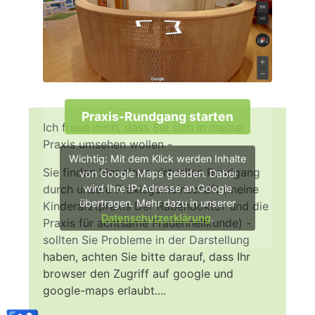
Praxis-Rundgang starten
Ich freue mich, dass Sie sich in meiner
Praxis umsehen wollen -
Wichtig: Mit dem Klick werden Inhalte
Sie finden hier einen virtuellen Rundgang
von Google Maps geladen. Dabei
durch unsere Praxisgemeinschaft (meine
wird Ihre IP-Adresse an Google
übertragen. Mehr dazu in unserer
Kinderarztpraxis Der Rabendoktor und die
Datenschutzerklärung
.
Praxis für achtsame Frauenheilkunde) -
sollten Sie Probleme in der Darstellung
haben, achten Sie bitte darauf, dass Ihr
browser den Zugriff auf google und
google-maps erlaubt....